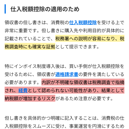
仕入税額控除の適用のため
領収書の但し書きは、消費税の
仕入税額控除
を受ける上で
非常に重要です。但し書きに購入先や利用目的が具体的に
記載されていることで、
税務署への説明が容易になり、税
務調査時にも確実な証拠
として提示できます。
特にインボイス制度導入後は、買い手側が仕入税額控除を
受けるために、領収書が
適格請求書
の要件を満たしている
必要があります。
内訳が不明確な領収書は税務調査で指摘
され、
経費
として認められない可能性があり、結果として
納税額が増加するリスク
があるため注意が必要です。
但し書きを具体的かつ明確に記入することは、消費税の仕
入税額控除をスムーズに受け、事業運営を円滑にするため