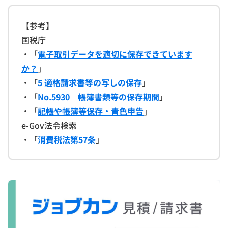
【参考】
国税庁
・「
電子取引データを適切に保存できています
か？
」
・「
5 適格請求書等の写しの保存
」
・「
No.5930 帳簿書類等の保存期間
」
・「
記帳や帳簿等保存・青色申告
」
e-Gov法令検索
・「
消費税法第57条
」