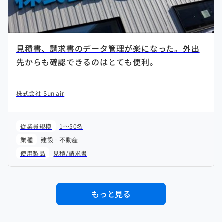
見積書、請求書のデータ管理が楽になった。外出
先からも確認できるのはとても便利。
株式会社 Sun air
従業員規模
1～50名
業種
建設・不動産
使用製品
見積/請求書
もっと見る