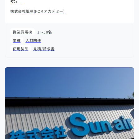
現。
株式会社風凛(FOMアカデミー)
従業員規模
1～50名
業種
人材関連
使用製品
見積/請求書