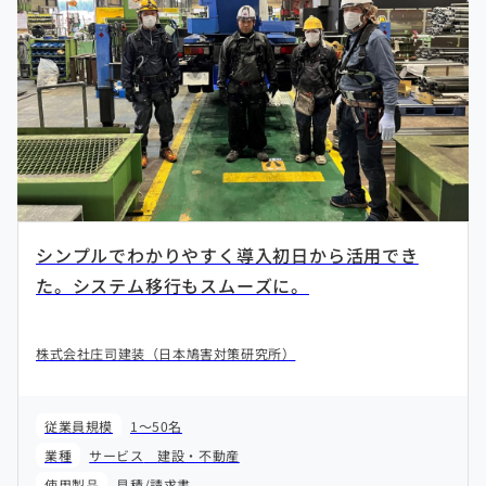
シンプルでわかりやすく導入初日から活用でき
た。システム移行もスムーズに。
株式会社庄司建装（日本鳩害対策研究所）
従業員規模
1～50名
業種
サービス
建設・不動産
使用製品
見積/請求書